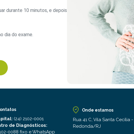
ar durante 10 minutos, e depois
no dia do exame.
)
ontatos
Onde estamos
pital:
(24) 2102-0001
Rua 41 C, Vila Santa Cecília -
tro de Diagnósticos:
Redonda/RJ
2102-0088 fixo e WhatsApp