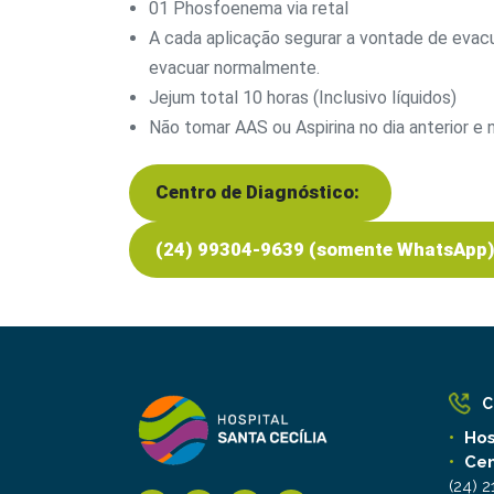
01 Phosfoenema via retal
A cada aplicação segurar a vontade de evacu
evacuar normalmente.
Jejum total 10 horas (Inclusivo líquidos)
Não tomar AAS ou Aspirina no dia anterior e 
Centro de Diagnóstico:
(24) 99304-9639 (somente WhatsApp
C
Hos
Cen
(24) 