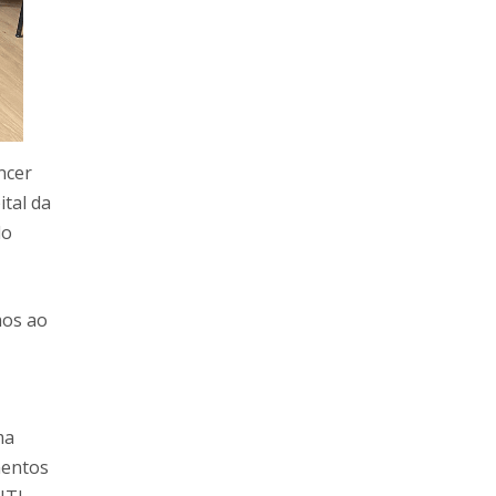
ncer
ital da
do
mos ao
ma
mentos