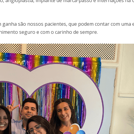
, angioplastia, implante de marca-passo e internações na 
em ganha são nossos pacientes, que podem contar com uma 
olhimento seguro e com o carinho de sempre.