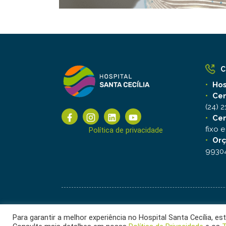
C
Hos
Cen
(24) 
Cen
fixo 
Política de privacidade
Orç
99304
2025 ©
Hospital Santa Cecília
Para garantir a melhor experiência no Hospital Santa Cecília, e
Ética e Transparência