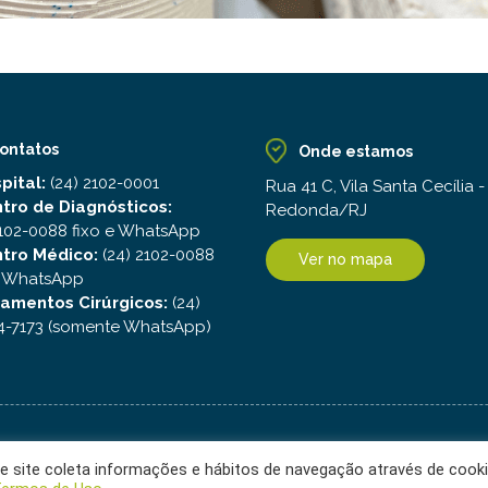
ontatos
Onde estamos
pital:
(24) 2102-0001
Rua 41 C, Vila Santa Cecília -
tro de Diagnósticos:
Redonda/RJ
2102-0088 fixo e WhatsApp
tro Médico:
(24) 2102-0088
Ver no mapa
e WhatsApp
amentos Cirúrgicos:
(24)
-7173 (somente WhatsApp)
Empresa do Grupo
ste site coleta informações e hábitos de navegação através de cooki